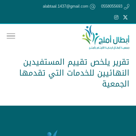
alabtaal.1437@gmail.com
0558055693
تقرير يلخص تقييم المستفيدين
النهائيين للخدمات التي تقدمها
الجمعية