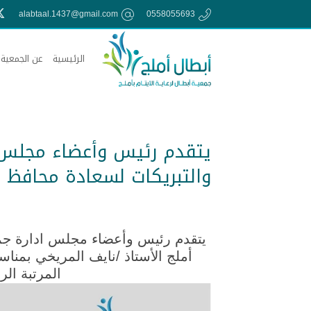
alabtaal.1437@gmail.com
0558055693
الرئيسية
عن الجمعية
يتقدم رئيس وأعضاء مجلس اد
والتبريكات لسعادة محافظ أ
يتقدم رئيس وأعضاء مجلس ادارة
جم
أملج الأستاذ /نايف المريخي بمناس
المرتبة الر