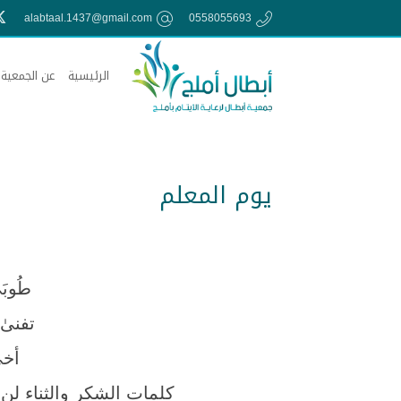
alabtaal.1437@gmail.com
0558055693
الرئيسية
عن الجمعية
يوم المعلم
طُوبَ
تفنىٰ
أخي
كلمات الشكر والثناء لن 