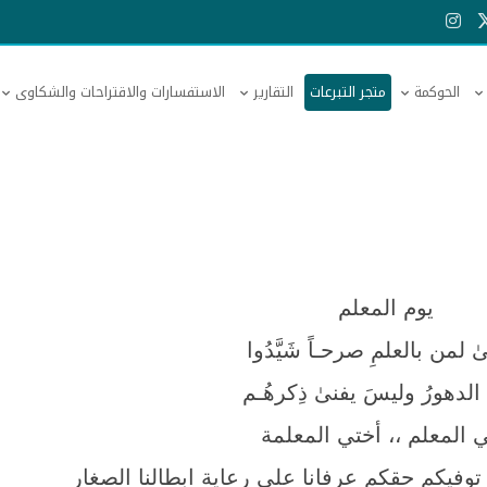
الحوكمة
متجر التبرعات
التقارير
الاستفسارات والاقتراحات والشكاوى
يوم المعلم
ىٰ لمن بالعلمِ صرحـاً شَيَّدُوا
 الدهورُ وليسَ يفنىٰ ذِكرهُـم
 المعلم ،، أختي المعلمة
توفيكم حقكم عرفانا على رعاية ابطالنا الصغار