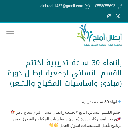
alabtaal.1437@gmail.com
0558055693
بإنهاء 30 ساعة تدريبية اختتم
القسم النسائي لجمعية ابطال دورة
(مبادئ واساسيات المكياج والشعر)
انهاء 30 ساعة تدريبية..
اختتم القسم النسائي التابع #لجمعية_ابطال مساء اليوم بنجاح باهر
ورضا المشاركات دورة (مبادئ واساسيات المكياج والشعر) ضمن
برنامج تأهيل المستفيدات لسوق العمل