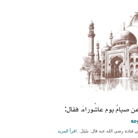
مه
تادة رضي الله عنه قال: سُئِلَ...
اقرأ المزيد