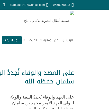
alabtaal.1437@gmail.com
0558055693
الرئيسية
عن الجمعية
الحوكمة
متجر التبرعات
على العهد والوفاء نُجددُ ال
سلمان حفظه الله
على العهد والوفاء نُجددُ البيعة والولاء
لـ ولي العهد الأمير محمد بن سلمان
حفظه الله في ذكرى البيعة