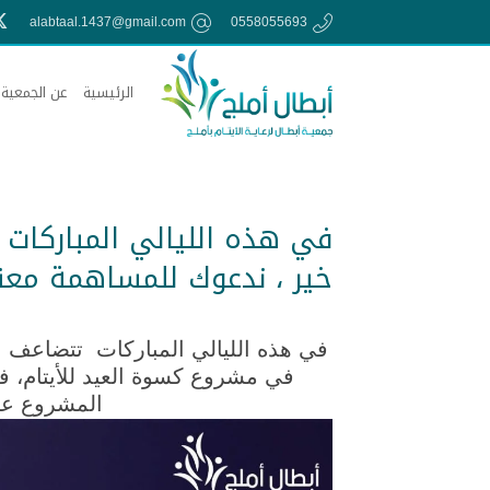
alabtaal.1437@gmail.com
0558055693
الرئيسية
عن الجمعية
في هذه الليالي المباركات
خير ، ندعوك للمساهمة معن
في هذه الليالي المباركات
تتضاعف ال
في مشروع كسوة العيد للأيتام، فف
المشروع عن