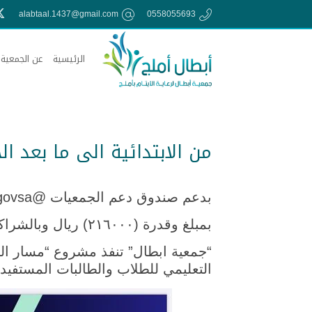
alabtaal.1437@gmail.com
0558055693
الرئيسية
عن الجمعية
من الابتدائية الى ما بعد ال
بدعم صندوق دعم الجمعيات @asfgovsa
بمبلغ وقدرة (٢١٦٠٠٠) ريال وبالشراكة مع منصة فهيم التعليمية@FaheemApp
“جمعية ابطال” تنفذ مشروع “مسار التم
التعليمي للطلاب والطالبات المستفي