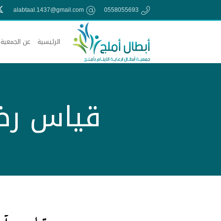
alabtaal.1437@gmail.com
0558055693
الرئيسية
عن الجمعية
قياس رضا