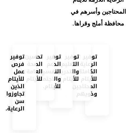
المحتاجين وأسرهم في
محافظة أملج وقراها.
توفير
توفير
توفير
تحسين
توفير
الرعاية
التعليم
الدعم
الصحة
فرص
الكاملة
والتدريب
النفسي
العامة
عمل
للأيتام
للأيتام
والاجتماعي
للأيتام
للأيتام
المحتاجين
للأيتام.
الذين
وذويهم
تجاوزوا
سن
الرعاية.