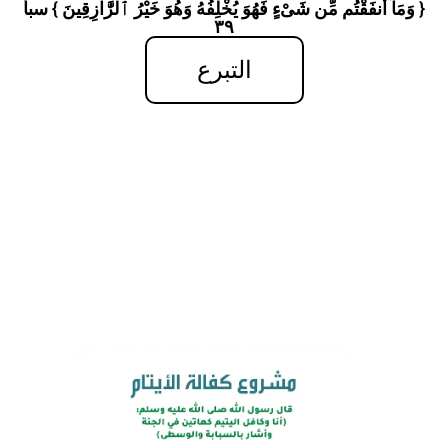
{ وَمَآ أَنفَقْتُم مِّن شَىْءٍ فَهُوَ يُخْلِفُهُ وَهُوَ خَيْرُ ٱلرَّٰازِقِينَ } سبأ
٣٩
التبرع