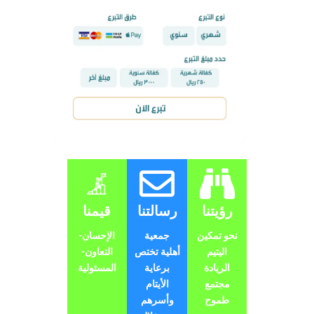
رؤيتنا
رسالتنا
قيمنا
نحو تمكين
جمعية
الإحسان-
اليتيم
أهلية تختص
التعاون-
الريادة
برعاية
المسئولية
مجتمع
الأيتام
طموح
وأسرهم