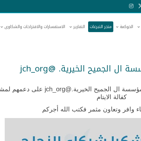
الحوكمة
متجر التبرعات
التقارير
الاستفسارات والاقتراحات والشكاوى
ال الجميح الخيرية. @jch_org
ابطال_أملج | تتقدم بالشكر الجزيل مؤسسة ال الجميح الخيرية.@jch_org 
كفالة الايتام
ء وافر وتعاون مثمر فكتب الله أجركم