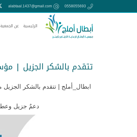
alabtaal.1437@gmail.com
0558055693
الرئيسية
عن الجمعية
تتقدم بالشكر الجزيل | مؤسسة 
دعمٌ جزيل وعطا