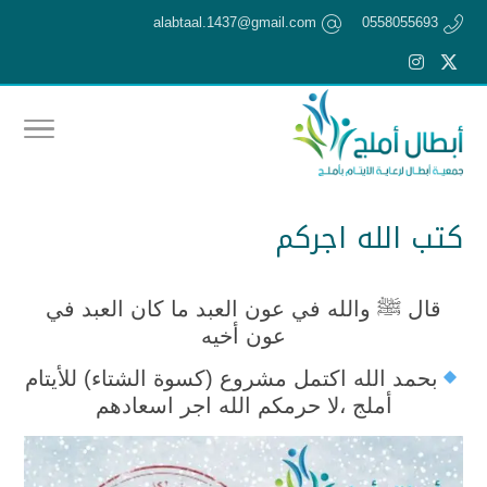
alabtaal.1437@gmail.com
0558055693
كتب الله اجركم
قال ﷺ والله في عون العبد ما كان العبد في
عون أخيه
بحمد الله اكتمل مشروع (كسوة الشتاء) للأيتام
أملج ،لا حرمكم الله اجر اسعادهم