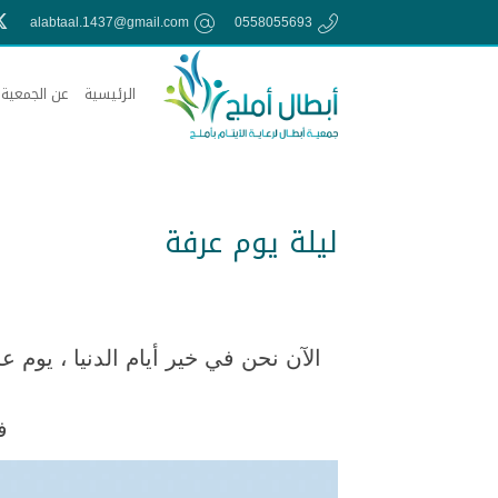
alabtaal.1437@gmail.com
0558055693
الرئيسية
عن الجمعية
ليلة يوم عرفة
الآن نحن في خير أيام الدنيا ، يوم 
ف