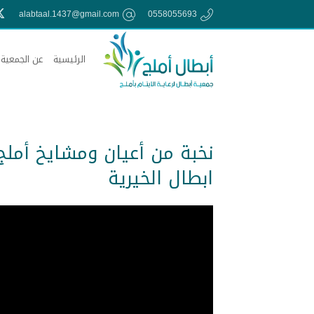
alabtaal.1437@gmail.com
0558055693
الرئيسية
عن الجمعية
نخبة من أعيان ومشايخ أملج
ابطال الخيرية
مشغل
الفيديو