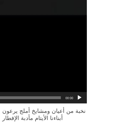
00:00
نخبة من أعيان ومشايخ
أملج
يرعون
ا
أبناءنا الأيتام مأدبة الإفطا