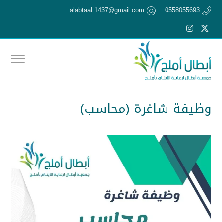
alabtaal.1437@gmail.com
0558055693
وظيفة شاغرة (محاسب)